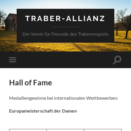
TRABER-ALLIANZ
Der Verein für Freunde des Trabrennsports
Suchfe
Mobile-
ein-/a
Menü
ein-/ausblenden
Hall of Fame
Medaillengewinne bei internationalen Wettbewerben:
Europameisterschaft der Damen