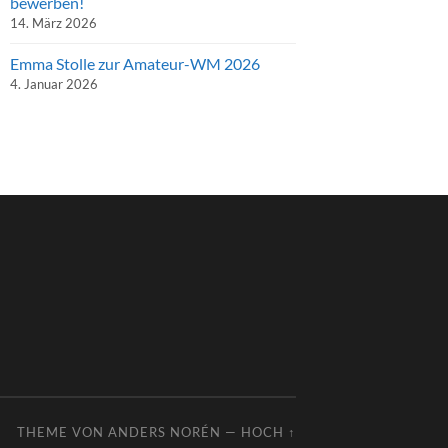
bewerben!
14. März 2026
Emma Stolle zur Amateur-WM 2026
4. Januar 2026
THEME VON
ANDERS NORÉN
—
HOCH ↑