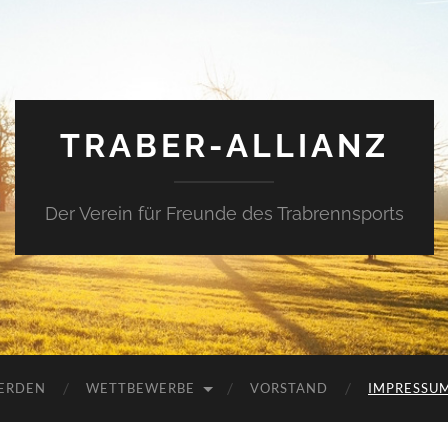
TRABER-ALLIANZ
Der Verein für Freunde des Trabrennsports
WERDEN
WETTBEWERBE
VORSTAND
IMPRESSU